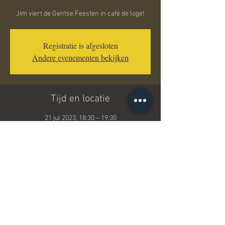
Jim viert de Gentse Feesten in café de loge!
Registratie is afgesloten
Andere evenementen bekijken
Tijd en locatie
21 jul 2023, 18:30 – 19:30
café de loge, Gent, Annonciadenstraat 5, 9000
Gent, België
Deel dit evenement