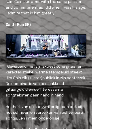
"Jim Cain performs with the same passion
and commitment as I did when I was his age.
I admire that in him greatly"
Daithi Rua (IR)
"Gewapend met zijn akoestische gitaar en
karakteristieke, warme stemgeluid steekt
Jim Cain elk (luister)publiek in zijn achterzak.
De combinatie van een pakkend
gitaargeluid en de interessante
songteksten gaan hand in hand.
Het hart van de songwriter ligt dan ook bij
het schrijven en vertolken van echte, pure
songs. Een intiem onderonsje.