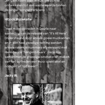
Jim Cain heeft alles in huis om zich te
ontwikkelen tot een vaste waarde binnen
de singer-songwriterscene."
Hitjock Muzieksite
"Heel mooi optreden in Deurle naar
aanleiding van de release van “It’s All Here”.
Ondersteund door enkele goeie muzikanten
en in een heel gezellige setting werden
enkele rakende nummers afgewisseld met
melodieuze “hangenblijvers”. Deze mix
samen met de grappige bindteksten maken
van het optreden een mooi spektakel en
nodigen uit tot meer!"
Jacky W.