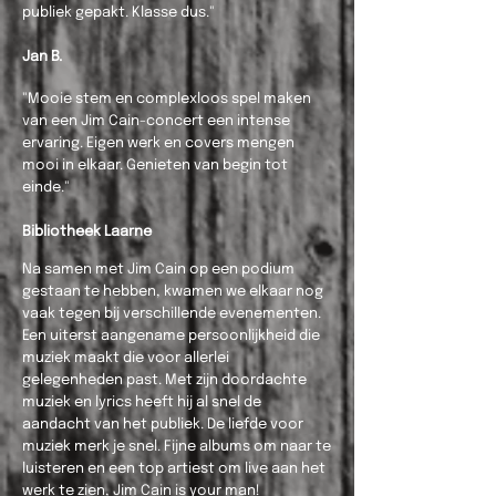
publiek gepakt. Klasse dus."
Jan B.
"Mooie stem en complexloos spel maken
van een Jim Cain-concert een intense
ervaring. Eigen werk en covers mengen
mooi in elkaar. Genieten van begin tot
einde."
Bibliotheek Laarne
Na samen met Jim Cain op een podium
gestaan te hebben, kwamen we elkaar nog
vaak tegen bij verschillende evenementen.
Een uiterst aangename persoonlijkheid die
muziek maakt die voor allerlei
gelegenheden past. Met zijn doordachte
muziek en lyrics heeft hij al snel de
aandacht van het publiek. De liefde voor
muziek merk je snel. Fijne albums om naar te
luisteren en een top artiest om live aan het
werk te zien, Jim Cain is your man!