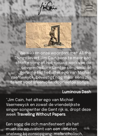
"We wikken onze woorden: met 'All the
Things' levert Jim Cain eens te meer een
straffe song af. Het nieuwe werk van de
onvermoeibare Gentse songsmid, al
geruime tijd het alter ego van Michiel
Vaernewyck, bevestigt nog maar eens zijn
talent voor sfeervolle, doorleefde songs."
Luminous Dash
"Jim Cain, het alter ego van Michiel
Vaernewyck en zowat de vriendelijkste
singer-songwriter die Gent rijk is, dropt deze
week
Travelling Without Papers
.
Een song die zich manifesteert als het
muzikale equivalent van een verlaten
snelweg bij zonsopgang: melancholisch,