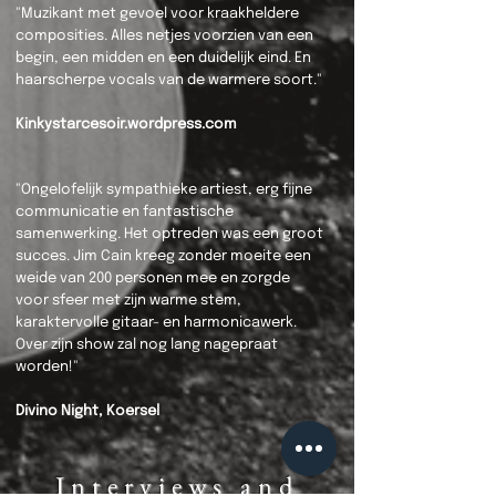
"Muzikant met gevoel voor kraakheldere
composities. Alles netjes voorzien van een
begin, een midden en een duidelijk eind. En
haarscherpe vocals van de warmere soort."
Kinkystarcesoir.wordpress.com
"Ongelofelijk sympathieke artiest, erg fijne
communicatie en fantastische
samenwerking. Het optreden was een groot
succes. Jim Cain kreeg zonder moeite een
weide van 200 personen mee en zorgde
voor sfeer met zijn warme stem,
karaktervolle gitaar- en harmonicawerk.
Over zijn show zal nog lang nagepraat
worden!"
Divino Night, Koersel
Interviews and