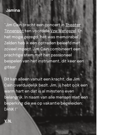
Jamina
"Jim Cain bracht een concert in
Theater
Tinnenpot
ten voordele
Vzw Metgezel
. En
het moge gezegd: 'het was memorabel'.
Zelden heb ik een optreden beleefd met
zoveel impact. Jim Cain combineert een
prachtige stem met het passioneel
bespelen van het instrument, dit keer een
gitaar.
Dit kan alleen vanuit een kracht, die Jim
Cain overduidelijk bezit. Jim, jij hebt ook een
warm hart en dat is al minstens even
belangrijk. In naam van alle mensen met een
beperking die we op vakantie begeleiden:
DANK !"
Y. N.