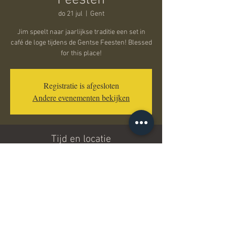
Feesten
do 21 jul
  |  
Gent
Jim speelt naar jaarlijkse traditie een set in
café de loge tijdens de Gentse Feesten! Blessed
for this place!
Registratie is afgesloten
Andere evenementen bekijken
Tijd en locatie
21 jul 2022, 18:30 – 22 jul 2022, 19:30
Gent, Annonciadenstraat 5, 9000 Gent, België
Deel dit evenement