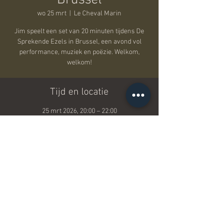
Brussel
wo 25 mrt
  |  
Le Cheval Marin
Jim speelt een set van 20 minuten tijdens De
Sprekende Ezels in Brussel, een avond vol
performance, muziek en poëzie. Welkom,
welkom!
Tijd en locatie
25 mrt 2026, 20:00 – 22:00
Le Cheval Marin, Baksteenkaai 90, 1000
Brussel, België
Deel dit evenement