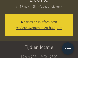
Deurle
vr 19 nov
  |  
Sint-Aldegondiskerk
Registratie is afgesloten
Andere evenementen bekijken
Tijd en locatie
19 nov 2021, 19:00 – 23:00
Sint-Aldegondiskerk, Sint-Martens-Latem,
België
Deel dit evenement