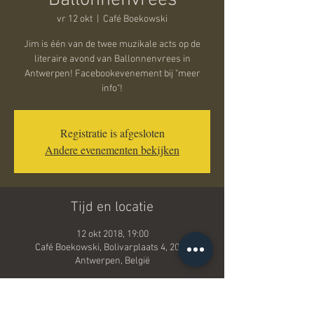
Ballonnenvrees
vr 12 okt
  |  
Café Boekowski
Jim is één van de twee muzikale acts op de
literaire avond van Ballonnenvrees in
Antwerpen! Facebookevenement bij "meer
info"!
Registratie is afgesloten
Andere evenementen bekijken
Tijd en locatie
12 okt 2018, 19:00
Café Boekowski, Bolivarplaats 4, 2000
Antwerpen, België
Over het evenement