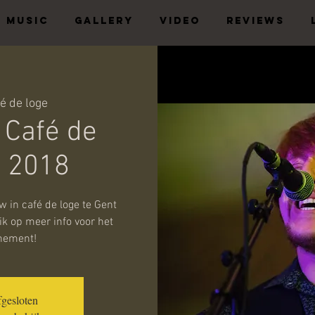
MUSIC
GALLERY
VIDEO
REVIEWS
é de loge
 Café de
F 2018
 in café de loge te Gent
ik op meer info voor het
nement!
fgesloten