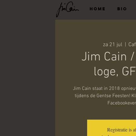
HOME
BIO
za 21 jul
  |  
Caf
Jim Cain /
loge, G
Jim Cain staat in 2018 opnieuw
tijdens de Gentse Feesten! Kl
Facebookeve
Registratie is a