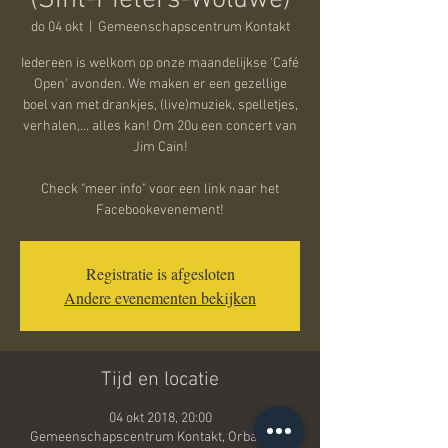
(Sint-Pieters-Woluwe)
do 04 okt
  |  
Gemeenschapscentrum Kontakt
Iedereen is welkom op onze maandelijkse 'Café
Open' avonden. We maken er een gezellige
boel van met drankjes, (live)muziek, spelletjes,
verhalen,... alles kan! Om 20u een concert van
Jim Cain!
Check "meer info" voor een link naar het
Facebookevenement!
Registratie is afgesloten
Andere evenementen bekijken
Tijd en locatie
04 okt 2018, 20:00
Gemeenschapscentrum Kontakt, Orbanlaan