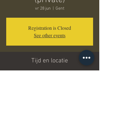
(private)
vr 28 jun
  |  
Gent
Registration is Closed
See other events
Tijd en locatie
28 jun 2019, 19:00
Gent, Gent, België
Deel dit evenement