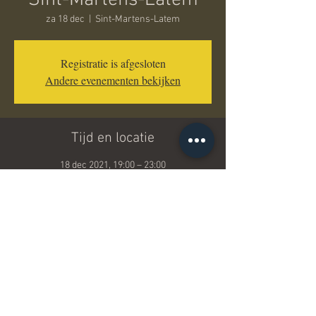
Sint-Martens-Latem
za 18 dec
  |  
Sint-Martens-Latem
Registratie is afgesloten
Andere evenementen bekijken
Tijd en locatie
18 dec 2021, 19:00 – 23:00
Sint-Martens-Latem, Sint-Martens-Latem,
België
Deel dit evenement