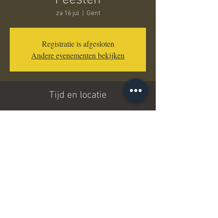
Feesten
za 16 jul
  |  
Gent
Registratie is afgesloten
Andere evenementen bekijken
Tijd en locatie
16 jul 2022, 19:00 – 20:00
Gent, François Laurentplein, 9000 Gent, België
Deel dit evenement