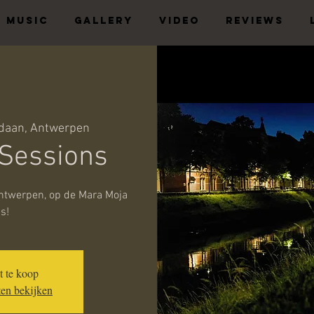
MUSIC
GALLERY
VIDEO
REVIEWS
daan, Antwerpen
Sessions
Antwerpen, op de Mara Moja
s!
et te koop
en bekijken