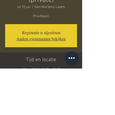
(private)
za 10 jun
  |  
Sint-Martens-Latem
Privéfeest.
Registratie is afgesloten
Andere evenementen bekijken
Tijd en locatie
10 jun 2023, 19:00 – 20:00
Sint-Martens-Latem, 9830 Sint-Martens-Latem,
België
Deel dit evenement