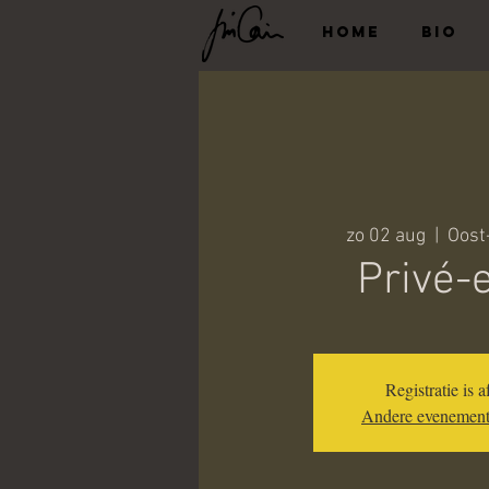
HOME
BIO
zo 02 aug
  |  
Oost
Privé-
Registratie is a
Andere evenement