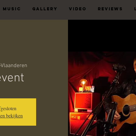
MUSIC
GALLERY
VIDEO
REVIEWS
-Vlaanderen
event
fgesloten
en bekijken