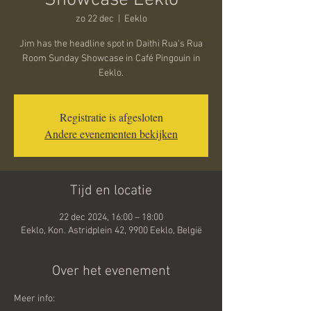
Showcase Eeklo
zo 22 dec
  |  
Eeklo
Jim has the headline spot in Daithi Rua's Rua
Room Sunday Showcase in Café Pingouin in
Eeklo.
Registratie is afgesloten
Andere evenementen bekijken
Tijd en locatie
22 dec 2024, 16:00 – 18:00
Eeklo, Kon. Astridplein 42, 9900 Eeklo, België
Over het evenement
Meer info: 