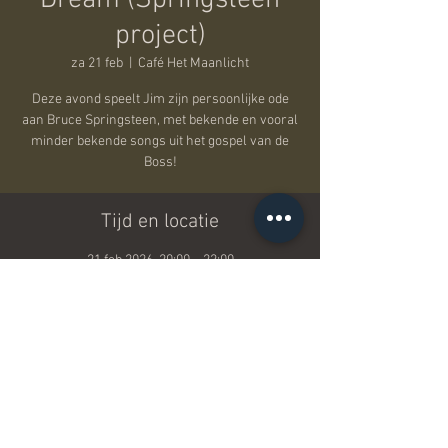
Dream (Springsteen
project)
za 21 feb
  |  
Café Het Maanlicht
Deze avond speelt Jim zijn persoonlijke ode
aan Bruce Springsteen, met bekende en vooral
minder bekende songs uit het gospel van de
Boss!
Tijd en locatie
21 feb 2026, 20:00 – 22:00
Café Het Maanlicht, Frederik de Merodestraat
59, 2800 Mechelen, België
Deel dit evenement