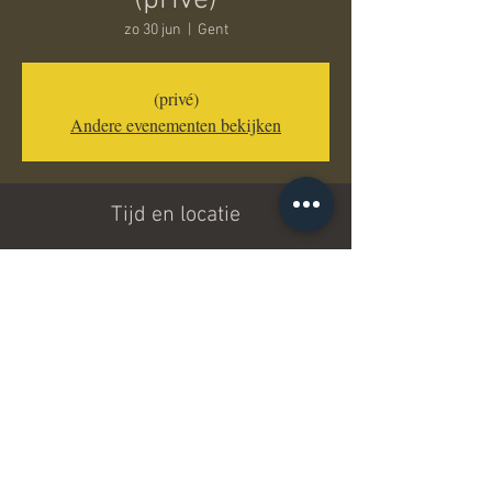
(privé)
zo 30 jun
  |  
Gent
(privé)
Andere evenementen bekijken
Tijd en locatie
30 jun 2024, 12:00 – 14:00
Gent, Gent
Deel dit evenement