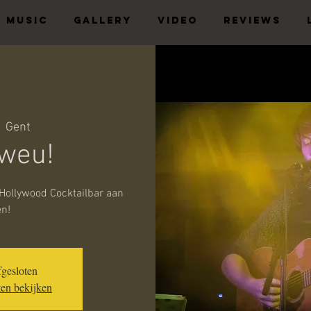
MUSIC
GALLERY
VIDEO
REVIEWS
  
Gent
weu!
 Hollywood Cocktailbar aan
en!
fgesloten
en bekijken