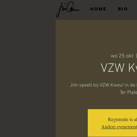
HOME
BIO
wo 25 okt
  |
VZW K
Jim speelt bij VZW Kweu! in de
Ter Plat
Registratie is a
Andere evenement