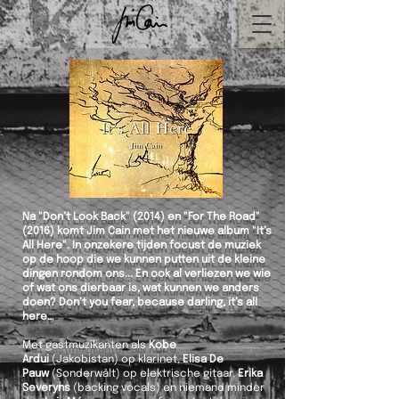
Na "Don’t Look Back" (2014) en "For The Road"
(2016) komt Jim Cain met het nieuwe album "It’s
All Here". In onzekere tijden focust de muziek
op de hoop die we kunnen putten uit de kleine
dingen rondom ons... En ook al verliezen we wie
of wat ons dierbaar is, wat kunnen we anders
doen? Don’t you fear, because darling, it’s all
here…
Met gastmuzikanten als
Kobe
Ardui
(Jakobistan) op klarinet,
Elisa De
Pauw
(Sonderwålt) op elektrische gitaar,
Erika
Severyns
(backing vocals) en niemand minder