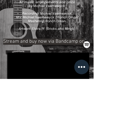
All music, arrangements and lyrics
by
Michiel Vaernewyck
Recording:
Michiel Vaernewyck
Mix
: Michiel Vaernewyck / Ponch Oman
Mastering
: Ponch Oman
Artwork
: Elvira PF (Bricks and Wings)
Stream and buy now via Bandcamp or