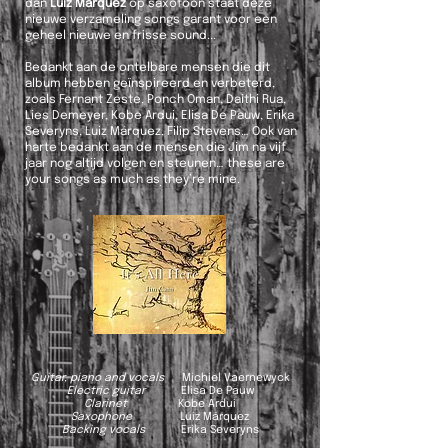
dan
Luiz Márquez
op saxofoon staat deze
nieuwe verzameling songs garant voor een
geheel nieuwe en frisse sound...
Bedankt aan de ontelbare mensen die dit
album hebben geïnspireerd en verbeterd,
zoals Fernant Zeste, Ponch Oman, Daithi Rua,
Lies Demeyer, Kobe Ardui, Elisa De Pauw, Erika
Severyns, Luiz Márquez, Filip Stevens… Ook van
harte bedankt aan de mensen die Jim na vijf
jaar nog altijd volgen en steunen… these are
your songs as much as they’re mine.
.
Guitar, piano and vocals
Michiel Vaernewyck
Electric guitar
Elisa De Pauw
Clarinet
Kobe Ardui
Saxophone
Luiz Márquez
Backing vocals
Erika Severyns