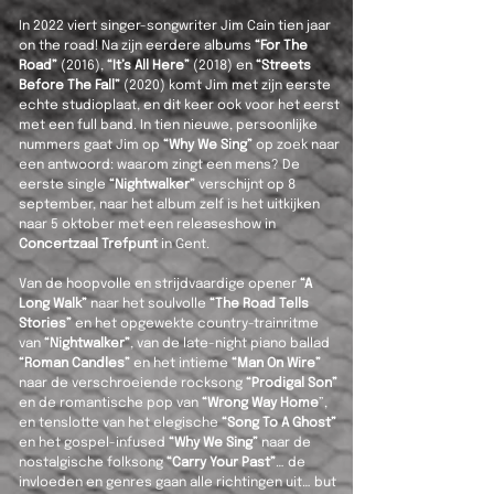
In 2022 viert singer-songwriter Jim Cain tien jaar
on the road! Na zijn eerdere albums
“For The
Road”
(2016),
“It’s All Here”
(2018) en
“Streets
Before The Fall”
(2020) komt Jim met zijn eerste
echte studioplaat, en dit keer ook voor het eerst
met een full band. In tien nieuwe, persoonlijke
nummers gaat Jim op
“Why We Sing”
op zoek naar
een antwoord: waarom zingt een mens? De
eerste single
“Nightwalker”
verschijnt op 8
september, naar het album zelf is het uitkijken
naar 5 oktober met een releaseshow in
Concertzaal Trefpunt
in Gent.
Van de hoopvolle en strijdvaardige opener
“A
Long Walk”
naar het soulvolle
“The Road Tells
Stories”
en het opgewekte country-trainritme
van
“Nightwalker”
, van de late-night piano ballad
“Roman Candles”
en het intieme
“Man On Wire”
naar de verschroeiende rocksong
“Prodigal Son”
en de romantische pop van
“Wrong Way Home
”,
en tenslotte van het elegische
“Song To A Ghost”
en het gospel-infused
“Why We Sing”
naar de
nostalgische folksong
“Carry Your Past”
… de
invloeden en genres gaan alle richtingen uit… but