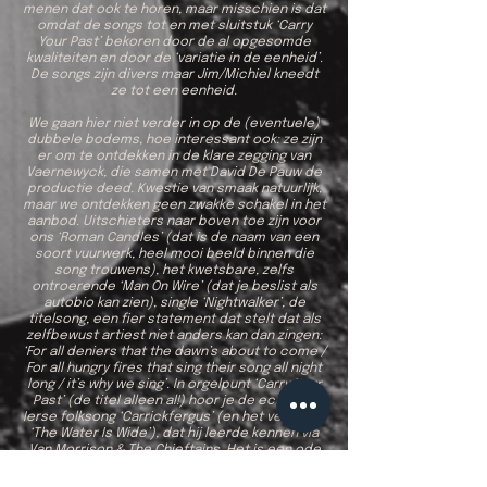
menen dat ook te horen, maar misschien is dat
omdat de songs tot en met sluitstuk ‘Carry
Your Past’ bekoren door de al opgesomde
kwaliteiten en door de ‘variatie in de eenheid’.
De songs zijn divers maar Jim/Michiel kneedt
ze tot een eenheid.
We gaan hier niet verder in op de (eventuele)
dubbele bodems, hoe interessant ook: ze zijn
er om te ontdekken in de klare zegging van
Vaernewyck, die samen met David De Pauw de
productie deed. Kwestie van smaak natuurlijk,
maar we ontdekken geen zwakke schakel in het
aanbod. Uitschieters naar boven toe zijn voor
ons ‘Roman Candles’ (dat is de naam van een
soort vuurwerk, heel mooi beeld binnen die
song trouwens), het kwetsbare, zelfs
ontroerende ‘Man On Wire’ (dat je beslist als
autobio kan zien), single ‘Nightwalker’, de
titelsong, een fier statement dat stelt dat als
zelfbewust artiest niet anders kan dan zingen:
‘For all deniers that the dawn’s about to come /
For all hungry fires that sing their song all night
long / it’s why we sing’. In orgelpunt ‘Carry Your
Past’ (de titel alleen al!) hoor je de echo van
Ierse folksong ‘Carrickfergus’ (en het verwante
‘The Water Is Wide’), dat hij leerde kennen via
Van Morrison & The Chieftains. Het is een ode
aan de traditional die hem tien jaar geleden
deed besluiten songs te schrijven en het is -