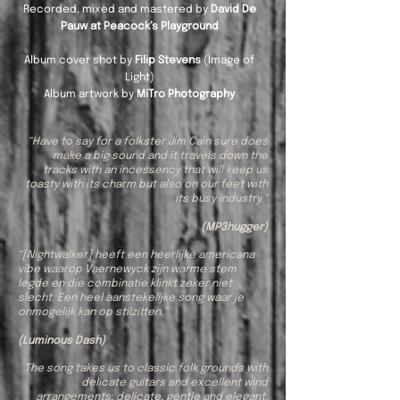
Recorded, mixed and mastered by
David De
Pauw at Peacock’s Playground
Album cover shot by
Filip Stevens
(Image of
Light)
Album artwork by
MiTro Photography
“Have to say for a folkster Jim Cain sure does
make a big sound and it travels down the
tracks with an incessency that will keep us
toasty with its charm but also on our feet with
its busy industry."
(MP3hugger)
“[Nightwalker] heeft een heerlijke americana
vibe waarop Vaernewyck zijn warme stem
legde en die combinatie klinkt zeker niet
slecht. Een heel aanstekelijke song waar je
onmogelijk kan op stilzitten.”
(
Luminous Dash
)
The song takes us to classic folk grounds with
delicate guitars and excellent wind
arrangements: delicate, gentle and elegant,