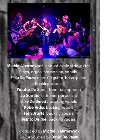
Michiel Vaernewyck:
acoustic/electric guitar,
keys, organ, harmonica, vocals
Elisa De Pauw:
electric guitar, bass, piano,
backing vocals
Wouter De Sm
et: tenor saxophone
Jo Soetaert
: drums, percussie
Silke De Smedt
: backing vocals
Kobe Ardui
: backing vocals
Fien Druyts:
backing vocals
Rianto Delrue
: backing vocals
Produced by
Michiel Vaernewyck
Co-produced by
David De Pauw