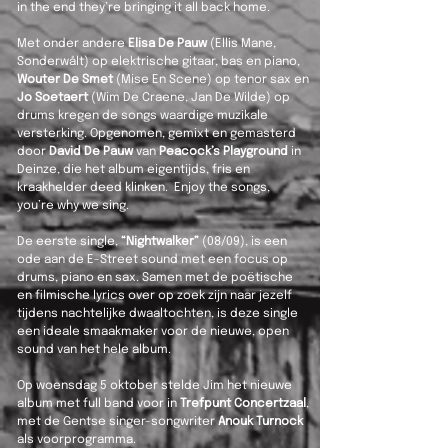
in the end they’re bringing it all back home.
Met onder andere
Elisa De Pauw
(Ellis Mane,
Sonderwålt) op elektrische gitaar, bas en piano,
Wouter De Smet
(Mise En Scene) op tenor sax en
Jo Soetaert
(Wim De Craene, Jan De Wilde) op
drums kregen de songs waardige muzikale
versterking. Opgenomen, gemixt en gemasterd
door
David De Pauw
van
Peacock’s Playground
in
Deinze, die het album eigentijds, fris en
kraakhelder deed klinken. Enjoy the songs,
you’re why we sing.
De eerste single,
“Nightwalker”
(08/09), is een
ode aan de E-Street sound met een focus op
drums, piano en sax. Samen met de poëtische
en filmische lyrics over op zoek zijn naar jezelf
tijdens nachtelijke dwaaltochten, is deze single
een ideale smaakmaker voor de nieuwe, open
sound van het hele album.
Op woensdag 5 oktober stelde Jim het nieuwe
album met full band voor in
Trefpunt Concertzaal
,
met de Gentse singer-songwriter
Anouk Turnock
als voorprogramma.