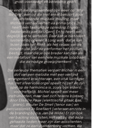
groei overweegt en betekenis geeft.
Je vindt die zorgzaamheid ook weer op ‘Why
We Sing’, een cd die niet enkel bekoort door
de uitstekende muzikale invulling, maar
Michiels verhaal vertelt via prima lyrics (hij
heeft een taalkundige opleiding, Engels-
Nederlands aan de UGent) En hij heeft wel
degelijk wat te vertellen. Daar kan je niet naast
luisteren bij opener ‘A Long walk’ dat je kan
lezen zoals het klinkt, als het relaas van de
minuten vlak vόόr de performer het podium
bestijgt, maar die je ook breder kan zien als
een metafoor van een hele muzikale loopbaan
die de nodige groeipijnen kent.
Die serieuze thematiek verpakt Michiel in een
dot van een melodie met een verfijnd
arrangement erachteraan, een stuk luchtiger
dus. Het sfeervolle orgel speelt hij zelf en zijn
spel op de harmonica is, zoals ook elders,
voortreffelijk. Michiel speelt wel meer
instrumenten, maar laat zich tevens bijstaan
door Elisa De Pauw (elektrische gitaar, bas,
piano), Wouter De Smet (tenor sax) en
percussionist Jo Soetaert (veteraan en rots in
de branding bij o.a. Jan De Wilde) Er zijn ook
vier backing vocalisten. Het valt op dat deze
gehaaide lieden meer zijn dan assistenten,
maar dat ze een vriendenkring vormen. We