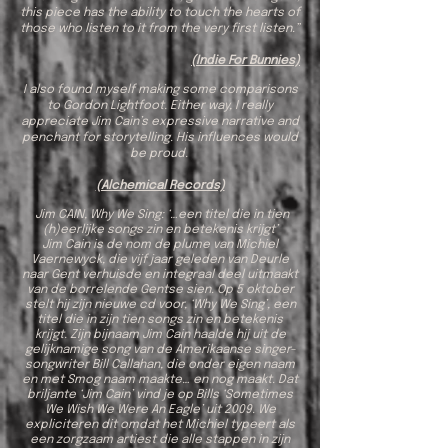
this piece has the ability to touch the hearts of
those who listen to it from the very first listen.”
(Indie For Bunnies)
I also found myself making some comparisons
to Gordon Lightfoot. Either way, I really
appreciate Jim Cain’s expressive narrative and
penchant for storytelling. His influences would
be proud.
(Alchemical Records)
Jim CAIN, Why We Sing: ‘…een titel die in tien
(h)eerlijke songs zin en betekenis krijgt’
Jim Cain is de nom de plume van Michiel
Vaernewyck, die vijf jaar geleden van Deurle
naar Gent verhuisde en integraal deel uitmaakt
van de borrelende Gentse sien. Op 5 oktober
stelt hij zijn nieuwe cd voor, ‘Why We Sing’, een
titel die in zijn tien songs zin en betekenis
krijgt. Zijn bijnaam Jim Cain haalde hij uit de
gelijknamige song van de Amerikaanse singer-
songwriter Bill Callahan, die onder eigen naam
en met Smog naam maakte… en nog maakt. Dat
briljante ‘Jim Cain’ vind je op Bills ‘Sometimes
We Wish We Were An Eagle’ uit 2009. We
expliciteren dit omdat het Michiel typeert als
een zorgzaam artiest die alle stappen in zijn